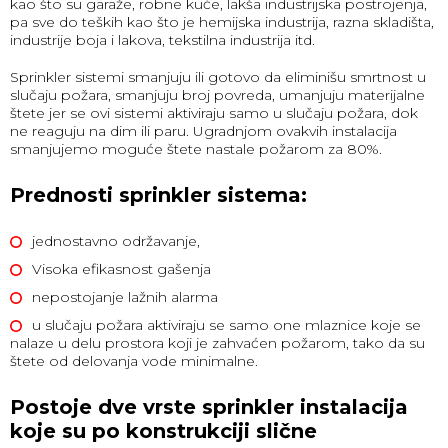
kao što su garaže, robne kuće, lakša industrijska postrojenja,
pa sve do teških kao što je hemijska industrija, razna skladišta,
industrije boja i lakova, tekstilna industrija itd.
Sprinkler sistemi smanjuju ili gotovo da eliminišu smrtnost u
slučaju požara, smanjuju broj povreda, umanjuju materijalne
štete jer se ovi sistemi aktiviraju samo u slučaju požara, dok
ne reaguju na dim ili paru. Ugradnjom ovakvih instalacija
smanjujemo moguće štete nastale požarom za 80%.
Prednosti sprinkler sistema:
jednostavno održavanje,
Visoka efikasnost gašenja
nepostojanje lažnih alarma
u slučaju požara aktiviraju se samo one mlaznice koje se
nalaze u delu prostora koji je zahvaćen požarom, tako da su
štete od delovanja vode minimalne.
Postoje dve vrste sprinkler instalacija
koje su po konstrukciji slične