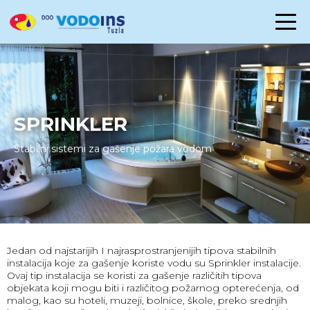
NASLOVNA
O NAMA
USLUGE
SPRINKLER
PROJEKTI
Stabilni sistemi za gašenje požara vodom
GALERIJA
KONTAKT
Jedan od najstarijih I najrasprostranjenijih tipova stabilnih
instalacija koje za gašenje koriste vodu su Sprinkler instalacije.
Ovaj tip instalacija se koristi za gašenje različitih tipova
objekata koji mogu biti i različitog požarnog opterećenja, od
malog, kao su hoteli, muzeji, bolnice, škole, preko srednjih